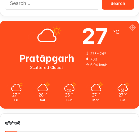
for:
27
℃
Pratāpgarh
27º - 24º
76%
6.04 km/h
Scattered Clouds
27
28
26
27
27
℃
℃
℃
℃
℃
Fri
Sat
Sun
Mon
Tue
फॉलो करें