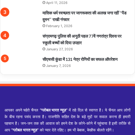
April 11, 2026
मासिक धर्म स्वच्छता पर जागरूकता की अलख जगा रहीं “पैड
वुमन” राखी गंगवार
February 1, 2026
संग्रामगढ़ पुलिस की अनूठी पहल 77वें गणतंत्र दिवस पर
स्कूली बच्चों को दिया उपहार
January 27, 2026
सीएचसी कुंडा में 131 नेत्र रोगियों का सफल ऑपरेशन
January 7, 2026
आपका अपने चहेते चैनल
“ग्लोबल भारत न्यूज़”
में तहे दिल से स्वागत है। ये चैनल आप लोगों
के बीच रहना पसंद करता है। राजनीति सहित देश के बड़े मुद्दों पर सवाल करना ही हमारी
पहचान है। जन-जन तक की आवाज को हमने देश के कोने-कोने में पहुंचाया है इसी तरीके से
आप
“ग्लोबल भारत न्यूज़”
को प्यार देते रहिए। हम भी बेबाक, बेखौफ बोलते रहेंगे।