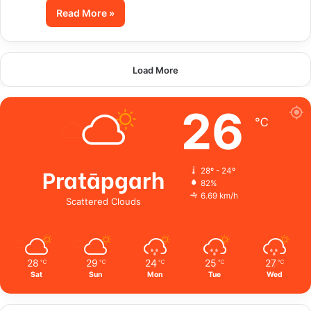
Read More »
Load More
26
℃
Pratāpgarh
28º - 24º
82%
6.69 km/h
Scattered Clouds
28
29
24
25
27
℃
℃
℃
℃
℃
Sat
Sun
Mon
Tue
Wed