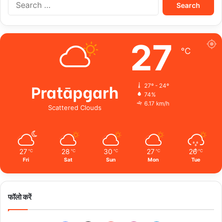
for:
27
℃
Pratāpgarh
27º - 24º
74%
6.17 km/h
Scattered Clouds
27
28
30
27
26
℃
℃
℃
℃
℃
Fri
Sat
Sun
Mon
Tue
फॉलो करें