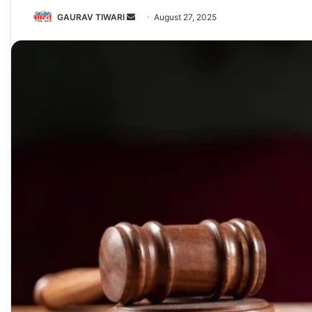
Send
GAURAV TIWARI
August 27, 2025
an
email