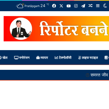
℃
Facebook
X
YouTube
Instagram
Telegram
24
Random A
Side
S
Pratāpgarh
खेल
मनोरंजन
व्यापार
टेक्नोलॉजी
लाइफ स्टाइल
ध
समस्त जीव वैष्णव हैं :-- स्वामी अन