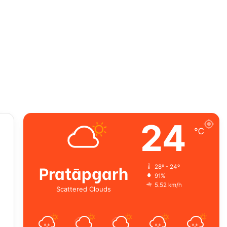
24
℃
Pratāpgarh
28º - 24º
91%
5.52 km/h
Scattered Clouds