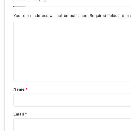
Your email address will not be published.
Required fields are m
C
o
m
m
e
n
t
*
Name
*
Email
*