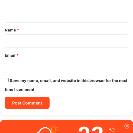
e
n
t
*
Name
*
Email
*
Save my name, email, and website in this browser for the next
time I comment.
℃