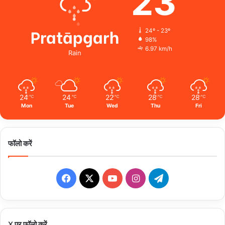
23
Pratāpgarh
24º - 23º
98%
6.97 km/h
Rain
24
24
22
28
28
℃
℃
℃
℃
℃
Mon
Tue
Wed
Thu
Fri
फॉलो करें
Facebook
X
YouTube
Instagram
Telegram
X पर फॉलो करें