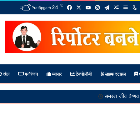
℃
Facebook
X
YouTube
Instagram
Telegram
24
Random A
Side
S
Pratāpgarh
खेल
मनोरंजन
व्यापार
टेक्नोलॉजी
लाइफ स्टाइल
ध
समस्त जीव वैष्णव हैं :-- स्वामी अनतांचार्