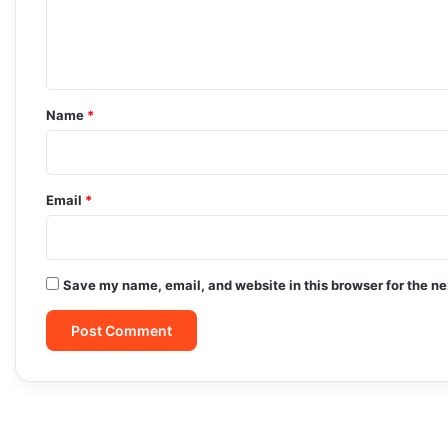
e
n
t
*
Name
*
Email
*
Save my name, email, and website in this browser for the n