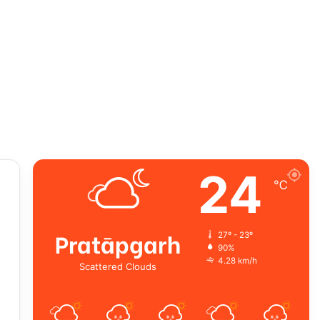
24
℃
Pratāpgarh
27º - 23º
90%
4.28 km/h
Scattered Clouds