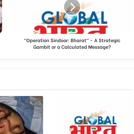
-
A
Strategic
Gambit
or
a
"Operation Sindoor: Bharat" - A Strategic
Calculated
Message?
Gambit or a Calculated Message?