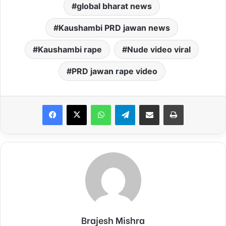
global bharat news
Kaushambi PRD jawan news
Kaushambi rape
Nude video viral
PRD jawan rape video
Facebook
X
WhatsApp
Telegram
Share via Email
Print
Brajesh Mishra