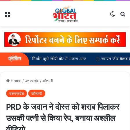
Menu
Switch
Se
ब्रेकिंग
ह मंदिर निर्माण पूर्ण! खीरी वीर में भंडारा आज
समस्त जीव वैष्णव हैं :-- स्वामी अ
Home
/
उत्तरप्रदेश
/
कौशाम्बी
उत्तरप्रदेश
कौशाम्बी
PRD के जवान ने दोस्त को शराब पिलाकर
उसकी पत्नी से किया रेप, बनाया अश्लील
वीडियो