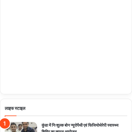
लाइफ स्टाइल
कुंडा में निःशुल्क बोन न्यूरोपैथी एवं फिजियोथेरेपी स्वास्थ्य
शिविर का सफल आयोजन