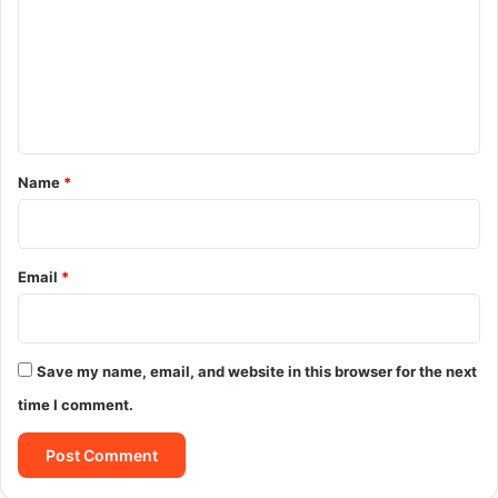
m
m
e
n
t
*
Name
*
Email
*
Save my name, email, and website in this browser for the next
time I comment.