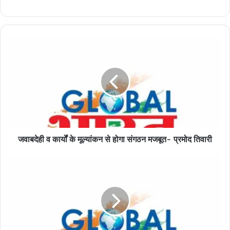
जवाबदेही
व
कार्यों
के
मूल्यांकन
से
होगा
संगठन
मजबूत-
जवाबदेही व कार्यों के मूल्यांकन से होगा संगठन मजबूत- प्रमोद तिवारी
प्रमोद
तिवारी
एसीजीएम
की
अदालत
का
विरोध,
कानून
मंत्री