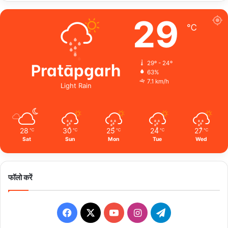
29
℃
Pratāpgarh
29º - 24º
63%
7.1 km/h
Light Rain
28
30
25
24
27
℃
℃
℃
℃
℃
Sat
Sun
Mon
Tue
Wed
फॉलो करें
Facebook
X
YouTube
Instagram
Telegram