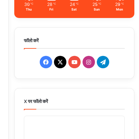
30
28
24
25
29
℃
℃
℃
℃
℃
Thu
Fri
Sat
Sun
Mon
फॉलो करें
Facebook
X
YouTube
Instagram
Telegram
X पर फॉलो करें