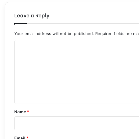
Leave a Reply
Your email address will not be published.
Required fields are m
C
o
m
m
e
n
t
*
Name
*
Email
*