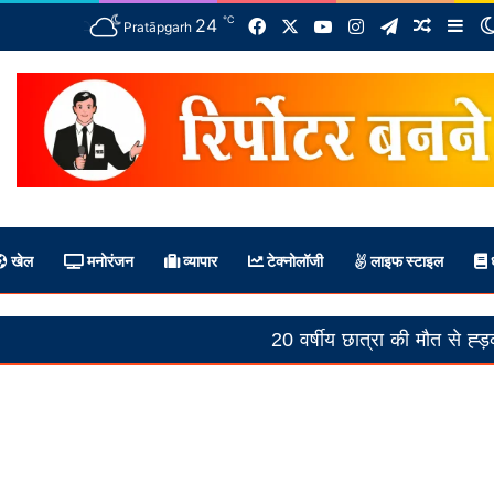
℃
Facebook
X
YouTube
Instagram
Telegram
24
Random 
Sid
Pratāpgarh
खेल
मनोरंजन
व्यापार
टेक्नोलॉजी
लाइफ स्टाइल
ध
20 वर्षीय छात्रा की मौत से ह्ड़कंप, पुलिस की 