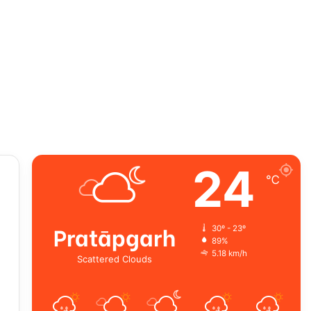
24
℃
Pratāpgarh
30º - 23º
89%
5.18 km/h
Scattered Clouds