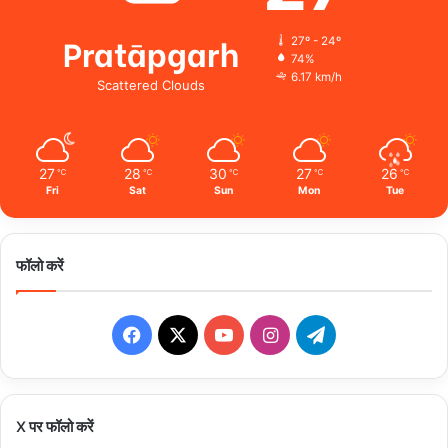
Pratāpgarh
27º - 24º
74%
6.17 km/h
Scattered Clouds
27
28
30
27
26
℃
℃
℃
℃
℃
Fri
Sat
Sun
Mon
Tue
फॉलो करें
Facebook
X
YouTube
Instagram
Telegram
X पर फॉलो करें