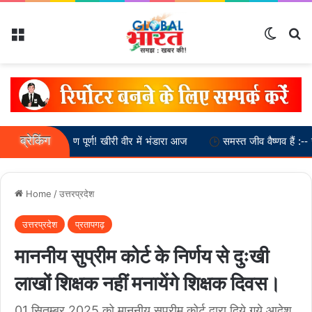
Menu
Switch
Se
ब्रेकिंग
िर्माण पूर्ण! खीरी वीर में भंडारा आज
समस्त जीव वैष्णव हैं :-- स्वामी अनतांचार्
Home
/
उत्तरप्रदेश
उत्तरप्रदेश
प्रतापगढ़
माननीय सुप्रीम कोर्ट के निर्णय से दुःखी
लाखों शिक्षक नहीं मनायेंगे शिक्षक दिवस।
01 सितम्बर 2025 को माननीय सुप्रीम कोर्ट द्वारा दिये गये आदेश