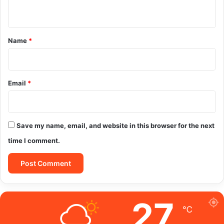
n
t
*
Name
*
Email
*
Save my name, email, and website in this browser for the next
time I comment.
27
℃