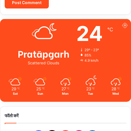
24
℃
Pratāpgarh
29º - 23º
85%
4.9 km/h
Scattered Clouds
29
25
27
23
28
℃
℃
℃
℃
℃
Sat
Sun
Mon
Tue
Wed
फॉलो करें