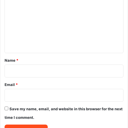
o
m
m
e
n
t
*
Name
*
Email
*
Save my name, email, and website in this browser for the next
time I comment.