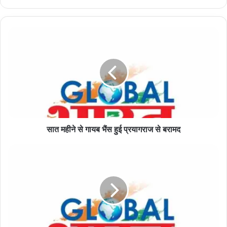
सात
महीने
से
गायब
भैंस
हुई
प्रयागराज
से
बरामद
सात महीने से गायब भैंस हुई प्रयागराज से बरामद
बिहार
में
पांच
को
जिन्दा
जलाया
जाना
जंगलराज