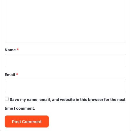
m
m
e
n
t
*
Name
*
Email
*
Save my name, email, and website in this browser for the next
time I comment.