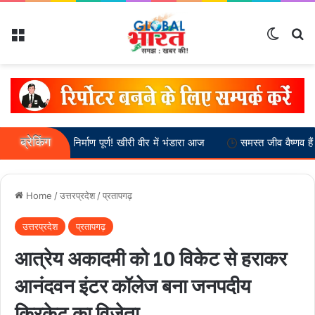
Menu
Switch
Se
ब्रेकिंग
 मंदिर निर्माण पूर्ण! खीरी वीर में भंडारा आज
समस्त जीव वैष्णव हैं :-- स्वामी अ
Home
/
उत्तरप्रदेश
/
प्रतापगढ़
उत्तरप्रदेश
प्रतापगढ़
आत्रेय अकादमी को 10 विकेट से हराकर
आनंदवन इंटर कॉलेज बना जनपदीय
क्रिकेट का विजेता