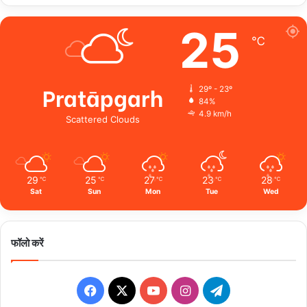
25
℃
Pratāpgarh
29º - 23º
84%
4.9 km/h
Scattered Clouds
29
25
27
23
28
℃
℃
℃
℃
℃
Sat
Sun
Mon
Tue
Wed
फॉलो करें
Facebook
X
YouTube
Instagram
Telegram