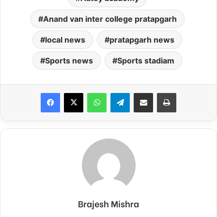
Anand van inter college pratapgarh
local news
pratapgarh news
Sports news
Sports stadiam
Facebook
X
WhatsApp
Telegram
Share via Email
Print
Brajesh Mishra