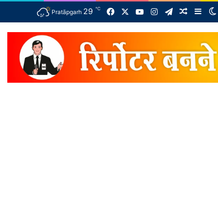
℃
Facebook
X
YouTube
Instagram
Telegram
29
Random 
Side
Pratāpgarh