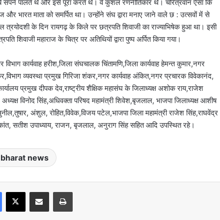
े ऊंचे सपने पालते थे और इसे पूरा करते थे। वे कुशल रणनीतिकार थे। चरित्रवान ऐसा कि
ाज और भारत माता को समर्पित था। उन्होंने संघ द्वारा मनाए जाने वाले छ : उत्सवों में से
 शुक्ल त्रयोदशी के दिन रायगढ़ के किले पर छत्रपति शिवाजी का राज्याभिषेक हुआ था। इसी
छत्रपति शिवाजी महाराज के चित्र पर अतिथियों द्वारा पुष्प अर्पित किया गया।
 विभाग कार्यवाह हरीश,जिला संघचालक चिंतामणि,जिला कार्यवाह हेमन्त कुमार,नगर
र,विभाग व्यवस्था प्रमुख गिरिजा शंकर,नगर कार्यवाह अंकित,नगर प्रचारक विवेकानंद,
्यालय प्रमुख दीपक देव,राष्ट्रीय शैक्षिक महासंघ के जिलाध्यक्ष अशोक राय,राजेश
अध्यक्ष विनोद सिंह,अधिवक्ता परिषद महामंत्री शिवेश,बृजलाल, भाजपा जिलाध्यक्ष आशीष
सुनील,तुषार, अंशुल, रोहित,विवेक,विजय पटेल,भाजपा जिला महामंत्री राजेश सिंह,राघवेंद्र
ृष्णकांत, सतीश उपाध्याय, राजन, बृजलाल, अनुराग सिंह सहित आदि उपस्थित रहे।
 bharat news
Facebook
X
Share via Email
Print