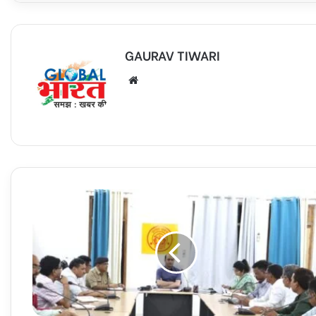
GAURAV TIWARI
Website
डीएम
ने
11वें
अंतर्राष्ट्रीय
योग
दिवस
की
तैयारियों
के