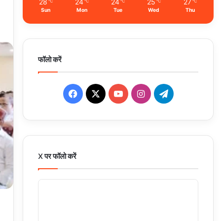
28
24
24
25
27
℃
℃
℃
℃
℃
Sun
Mon
Tue
Wed
Thu
फॉलो करें
Facebook
X
YouTube
Instagram
Telegram
X पर फॉलो करें