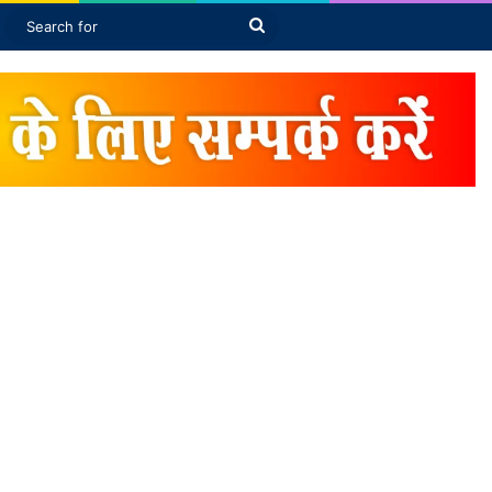
Article
bar
Switch skin
Search
for