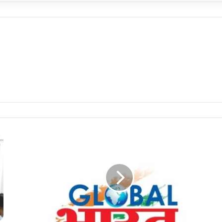
पट्टी
विधानसभा
क्षेत्र
में
"विधानसभा
स्तरीय
संविधान
बचाओ
रैली"