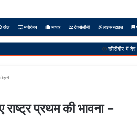
खेल
मनोरंजन
व्यापार
टेक्नोलॉजी
लाइफ स्टाइल
ध
खीरीबीर में देर रात तक चला भंडार
जबिहारी
िए राष्ट्र प्रथम की भावना –