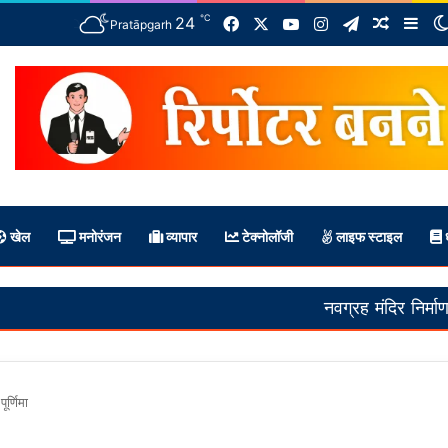
℃
Facebook
X
YouTube
Instagram
Telegram
24
Random 
Sid
Pratāpgarh
खेल
मनोरंजन
व्यापार
टेक्नोलॉजी
लाइफ स्टाइल
ध
नवग्रह मंदिर निर्माण पूर्ण! खीरी वीर म
ूर्णिमा