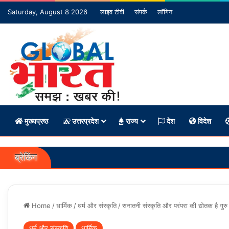
Saturday, August 8 2026
लाइव टीवी
संपर्क
लॉगिन
मुख्यप्रष्ठ
उत्तरप्रदेश
राज्य
देश
विदेश
ब्रेकिंग
Home
/
धार्मिक
/
धर्म और संस्कृति
/
सनातनी संस्कृति और परंपरा की द्योतक है गुरु प
धर्म और संस्कृति
धार्मिक