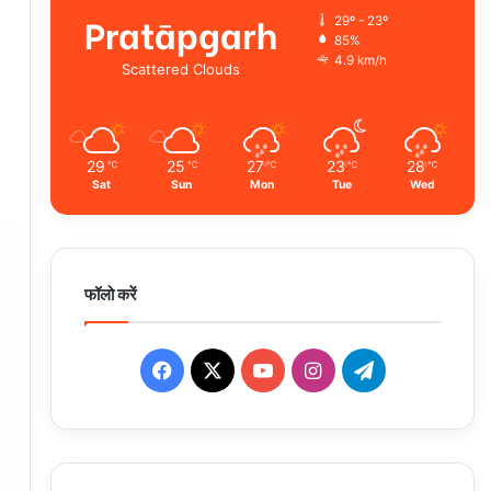
Pratāpgarh
29º - 23º
85%
4.9 km/h
Scattered Clouds
29
25
27
23
28
℃
℃
℃
℃
℃
Sat
Sun
Mon
Tue
Wed
फॉलो करें
Facebook
X
YouTube
Instagram
Telegram