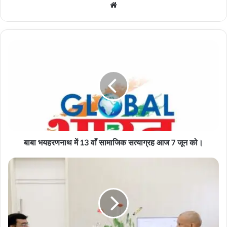
Website
बाबा
भयहरणनाथ
में
13
वाँ
सामाजिक
सत्याग्रह
आज
7
बाबा भयहरणनाथ में 13 वाँ सामाजिक सत्याग्रह आज 7 जून को।
जून
को।
लखनऊ
में
मुख्यमंत्री
योगी
से
मिले
बाबागंज