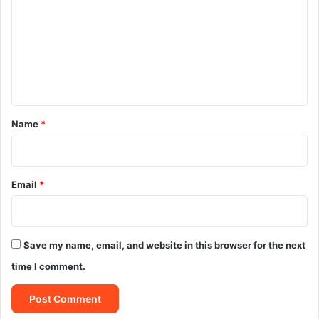
m
m
e
n
t
*
Name
*
Email
*
Save my name, email, and website in this browser for the next
time I comment.