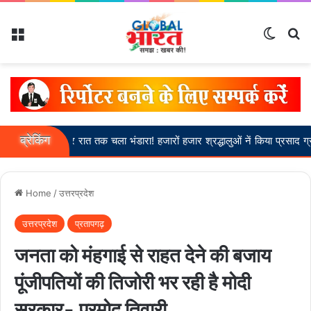
Menu
Switch
Se
ब्रेकिंग
र में देर रात तक चला भंडारा! हजारों हजार श्रद्धालुओं नें किया प्रसाद ग्रहण।
Home
/
उत्तरप्रदेश
उत्तरप्रदेश
प्रतापगढ़
जनता को मंहगाई से राहत देने की बजाय
पूंजीपतियों की तिजोरी भर रही है मोदी
सरकार- प्रमोद तिवारी