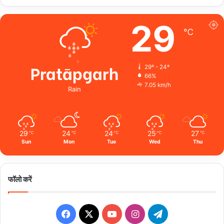
29
℃
Pratāpgarh
29º - 24º
66%
7.05 km/h
Rain
29
24
24
25
27
℃
℃
℃
℃
℃
Sun
Mon
Tue
Wed
Thu
फॉलो करें
Facebook
X
YouTube
Instagram
Telegram