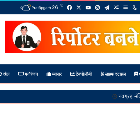
℃
Facebook
X
YouTube
Instagram
Telegram
26
Random A
Side
S
Pratāpgarh
खेल
मनोरंजन
व्यापार
टेक्नोलॉजी
लाइफ स्टाइल
ध
नवग्रह मंदिर निर्माण पूर्ण! ख