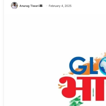
Send
Anurag Tiwari
February 4, 2025
an
email