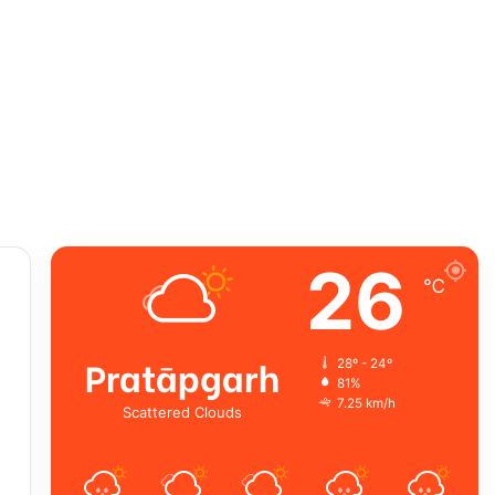
26
℃
Pratāpgarh
28º - 24º
81%
7.25 km/h
Scattered Clouds