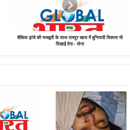
के
साथ
रामपुर
खास
में
शैक्षिक ढ़ांचे की मजबूती के साथ रामपुर खास में बुनियादी विकास भी
बुनियादी
विकास
दिखाई देगा- मोना
भी
दिखाई
देगा-
मोना