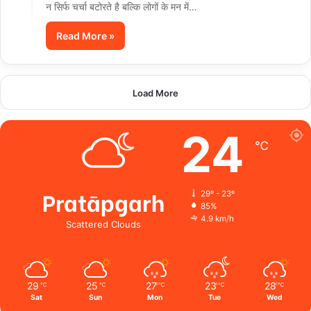
न सिर्फ चर्चा बटोरते है बल्कि लोगों के मन में…
Read More »
Load More
24
℃
Pratāpgarh
29º - 23º
85%
4.9 km/h
Scattered Clouds
29
25
27
23
28
℃
℃
℃
℃
℃
Sat
Sun
Mon
Tue
Wed