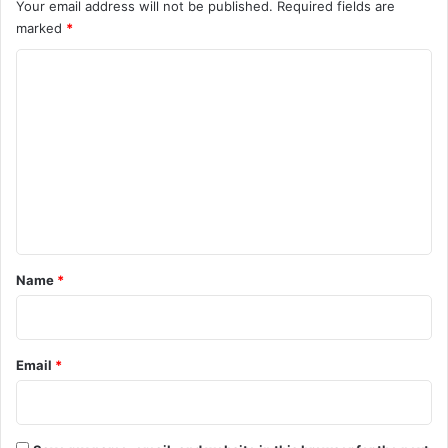
Your email address will not be published.
Required fields are
marked
*
C
o
m
m
e
n
t
*
Name
*
Email
*