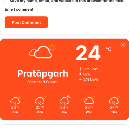
Save my name, email, and website in this browser for the next
time I comment.
24
℃
Pratāpgarh
30º - 24º
88%
5.19 km/h
Scattered Clouds
30
25
23
23
27
℃
℃
℃
℃
℃
Sun
Mon
Tue
Wed
Thu