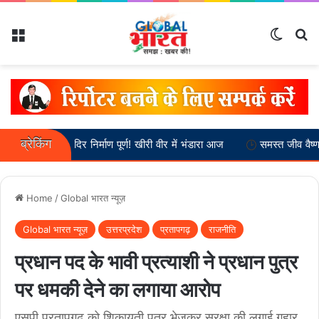
Menu
Switch
Se
ब्रेकिंग
नवग्रह मंदिर निर्माण पूर्ण! खीरी वीर में भंडारा आज
समस्त जीव वैष्णव हैं :-- स्
Home
/
Global भारत न्यूज़
Global भारत न्यूज़
उत्तरप्रदेश
प्रतापगढ़
राजनीति
प्रधान पद के भावी प्रत्याशी ने प्रधान पुत्र
पर धमकी देने का लगाया आरोप
एसपी प्रतापगढ़ को शिकायती पत्र भेजकर सुरक्षा की लगाई गुहार,