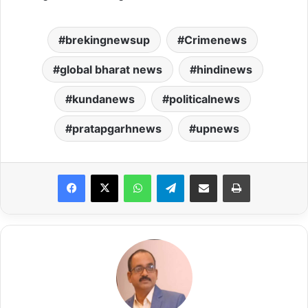
brekingnewsup
Crimenews
global bharat news
hindinews
kundanews
politicalnews
pratapgarhnews
upnews
Facebook
X
WhatsApp
Telegram
Share via Email
Print