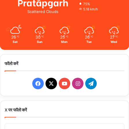
Pratāpgarh
75%
5.18 km/h
Scattered Clouds
26
30
25
26
27
℃
℃
℃
℃
℃
Sat
Sun
Mon
Tue
Wed
फॉलो करें
Facebook
X
YouTube
Instagram
Telegram
X पर फॉलो करें