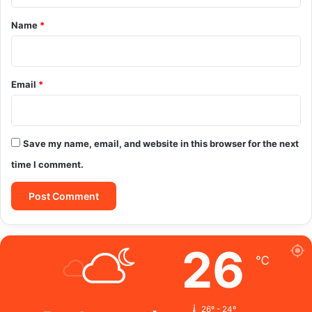
t
*
Name
*
Email
*
Save my name, email, and website in this browser for the next
time I comment.
26
℃
26º - 24º