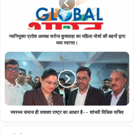
कुशवाहा
का
महिला
मोर्चा
की
नवनियुक्त प्रदेश अध्यक्ष सरोज कुशवाहा का महिला मोर्चा की बहनों द्वारा
बहनों
द्वारा
भव्य स्वागत।
भव्य
स्वागत।
स्वस्थ्य
समाज
ही
सशक्त
राष्ट्र
का
आधार
है-
-
स्वस्थ्य समाज ही सशक्त राष्ट्र का आधार है-- शांभवी विधिक सचिव
शांभवी
विधिक
सचिव