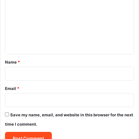
o
m
m
e
n
t
*
Name
*
Email
*
Save my name, email, and website in this browser for the next
time I comment.