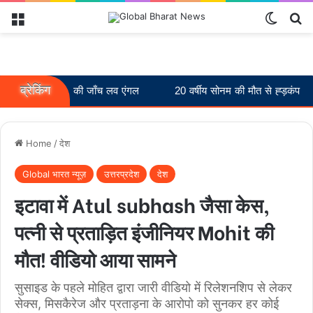
Menu
Switch
Se
ब्रेकिंग
प, पुलिस की जाँच लव एंगल
20 वर्षीय सोनम की मौत से ह्ड़कंप
विधान
Home
/
देश
Global भारत न्यूज़
उत्तरप्रदेश
देश
इटावा में Atul subhash जैसा केस,
पत्नी से प्रताड़ित इंजीनियर Mohit की
मौत! वीडियो आया सामने
सुसाइड के पहले मोहित द्वारा जारी वीडियो में रिलेशनशिप से लेकर
सेक्स, मिसकैरेज और प्रताड़ना के आरोपो को सुनकर हर कोई