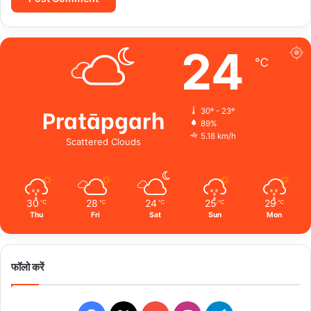
24
℃
Pratāpgarh
30º - 23º
89%
5.18 km/h
Scattered Clouds
30
28
24
25
29
℃
℃
℃
℃
℃
Thu
Fri
Sat
Sun
Mon
फॉलो करें