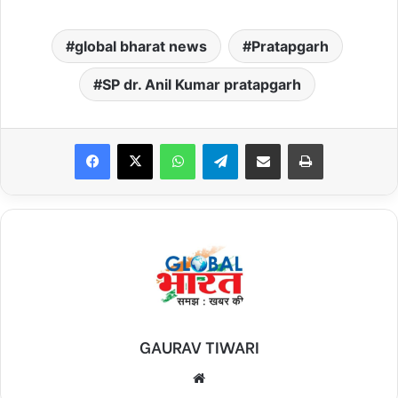
global bharat news
Pratapgarh
SP dr. Anil Kumar pratapgarh
Facebook
X
WhatsApp
Telegram
Share via Email
Print
GAURAV TIWARI
Website