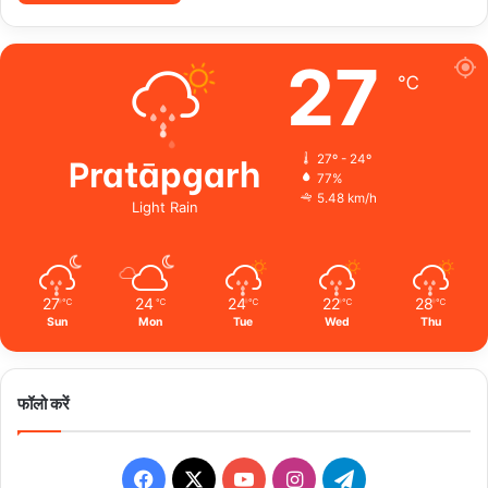
27
℃
Pratāpgarh
27º - 24º
77%
5.48 km/h
Light Rain
27
24
24
22
28
℃
℃
℃
℃
℃
Sun
Mon
Tue
Wed
Thu
फॉलो करें
Facebook
X
YouTube
Instagram
Telegram