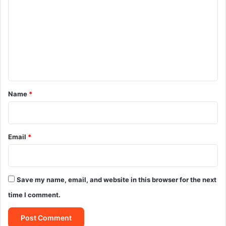
m
m
e
n
t
*
Name
*
Email
*
Save my name, email, and website in this browser for the next
time I comment.