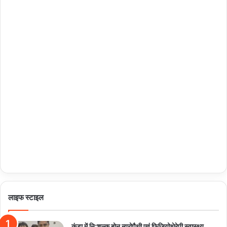
लाइफ स्टाइल
कुंडा में निःशुल्क बोन न्यूरोपैथी एवं फिजियोथेरेपी स्वास्थ्य