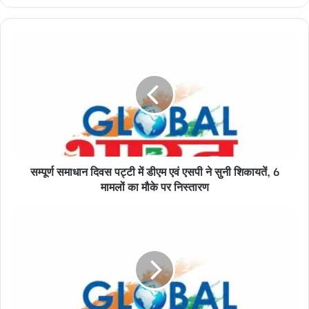
सम्पूर्ण
समाधान
दिवस
पट्टी
में
डीएम
एवं
एसपी
ने
सम्पूर्ण समाधान दिवस पट्टी में डीएम एवं एसपी ने सुनी शिकायतें, 6
सुनी
शिकायतें,
मामलों का मौके पर निस्तारण
6
मामलों
परीक्षा
का
सामाग्री
मौके
लेकर
पर
जा
निस्तारण
रहा
ट्रक
ट्रैक्टर