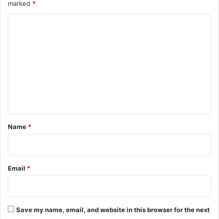
marked
*
C
o
m
m
e
n
t
*
Name
*
Email
*
Save my name, email, and website in this browser for the next