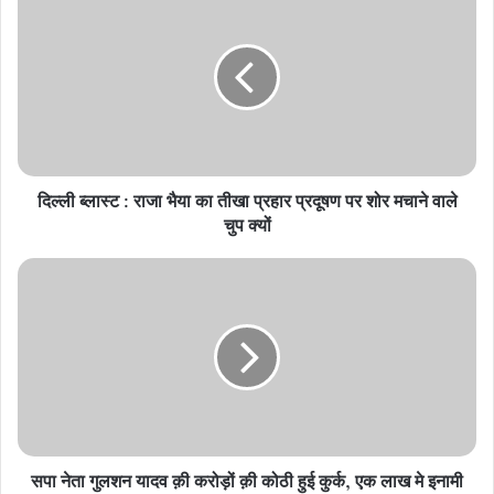
ब्लास्ट
:
राजा
भैया
का
तीखा
प्रहार
प्रदूषण
दिल्ली ब्लास्ट : राजा भैया का तीखा प्रहार प्रदूषण पर शोर मचाने वाले
पर
शोर
चुप क्यों
मचाने
वाले
सपा
चुप
नेता
क्यों
गुलशन
यादव
क़ी
करोड़ों
क़ी
कोठी
हुई
सपा नेता गुलशन यादव क़ी करोड़ों क़ी कोठी हुई कुर्क, एक लाख मे इनामी
कुर्क,