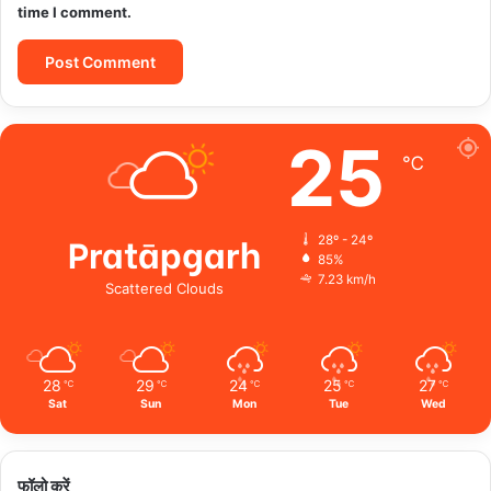
time I comment.
25
℃
Pratāpgarh
28º - 24º
85%
7.23 km/h
Scattered Clouds
28
29
24
25
27
℃
℃
℃
℃
℃
Sat
Sun
Mon
Tue
Wed
फॉलो करें