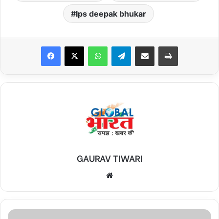
Ips deepak bhukar
Facebook
X
WhatsApp
Telegram
Share via Email
Print
GAURAV TIWARI
Website
दिल्ली