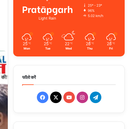
Pratāpgarh
25º - 23º
96%
5.02 km/h
Light Rain
25
25
22
28
28
℃
℃
℃
℃
℃
Mon
Tue
Wed
Thu
Fri
फॉलो करें
Facebook
X
YouTube
Instagram
Telegram