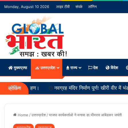
Monday, August 10 2026
लाइव टीवी
संपर्क
लॉगिन
मुख्यप्रष्ठ
उत्तरप्रदेश
राज्य
देश
विदेश
ब्रेकिंग
नवग्रह मंदिर निर्माण पूर्ण! खीरी वीर में भंडारा आज
समस्त 
Home
/
उत्तरप्रदेश
/
भाजपा कार्यकर्ताओ ने मनाया डा.भीमराव आंबेडकर जयंती
उत्तरप्रदेश
प्रयागराज