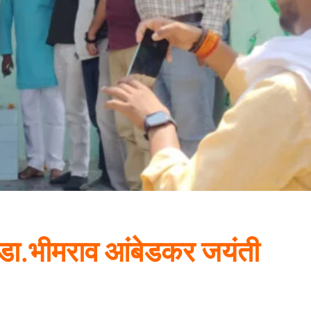
ा डा.भीमराव आंबेडकर जयंती