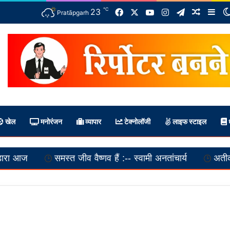
℃
Facebook
X
YouTube
Instagram
Telegram
23
Random 
Sid
Pratāpgarh
खेल
मनोरंजन
व्यापार
टेक्नोलॉजी
लाइफ स्टाइल
ध
जीव वैष्णव हैं :-- स्वामी अनतांचार्य
अतीक अहमद के बेटे समेत द