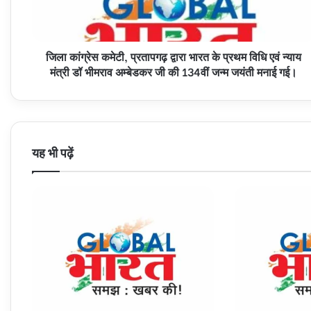
के
प्रथम
विधि
जिला कांग्रेस कमेटी, प्रतापगढ़ द्वारा भारत के प्रथम विधि एवं न्याय
एवं
न्याय
मंत्री डॉ भीमराव अम्बेडकर जी की 134वीं जन्म जयंती मनाई गई।
मंत्री
डॉ
भीमराव
अम्बेडकर
जी
यह भी पढ़ें
की
134वीं
जन्म
जयंती
मनाई
गई।