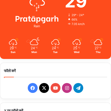
29
Pratāpgarh
29º - 24º
66%
7.05 km/h
Rain
29
24
24
25
27
℃
℃
℃
℃
℃
Sun
Mon
Tue
Wed
Thu
फॉलो करें
Facebook
X
YouTube
Instagram
Telegram
X पर फॉलो करें