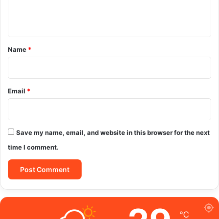
e
n
t
*
Name
*
Email
*
Save my name, email, and website in this browser for the next
time I comment.
℃