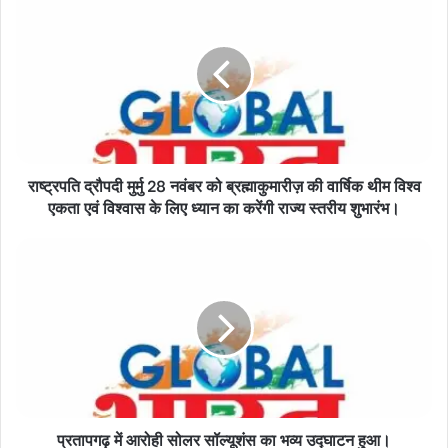
द्रौपदी
मुर्मु
28
नवंबर
को
ब्रह्माकुमारीज़
की
वार्षिक
राष्ट्रपति द्रौपदी मुर्मु 28 नवंबर को ब्रह्माकुमारीज़ की वार्षिक थीम विश्व
थीम
विश्व
एकता एवं विश्वास के लिए ध्यान का करेंगी राज्य स्तरीय शुभारंभ।
एकता
एवं
प्रतापगढ़
विश्वास
में
के
आरोही
लिए
सोलर
ध्यान
सॉल्यूशंस
का
का
करेंगी
भव्य
राज्य
उद्घाटन
स्तरीय
हुआ।
शुभारंभ।
प्रतापगढ़ में आरोही सोलर सॉल्यूशंस का भव्य उद्घाटन हुआ।