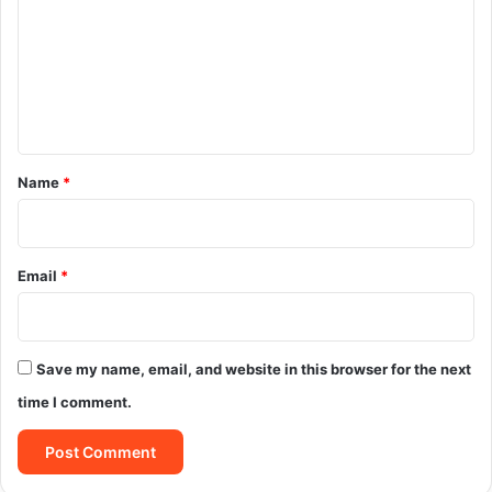
m
m
e
n
t
*
Name
*
Email
*
Save my name, email, and website in this browser for the next
time I comment.