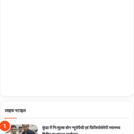
लाइफ स्टाइल
कुंडा में निःशुल्क बोन न्यूरोपैथी एवं फिजियोथेरेपी स्वास्थ्य
शिविर का सफल आयोजन