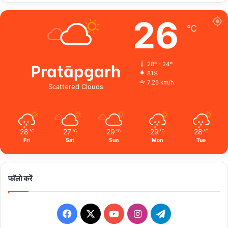
26
℃
Pratāpgarh
28º - 24º
81%
7.25 km/h
Scattered Clouds
28
27
29
29
28
℃
℃
℃
℃
℃
Fri
Sat
Sun
Mon
Tue
फॉलो करें
Facebook
X
YouTube
Instagram
Telegram