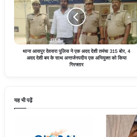
देवसरा
पुलिस
ने
एक
अदद
देशी
तमंचा
थाना आसपुर देवसरा पुलिस ने एक अदद देशी तमंचा 315 बोर, 4
315
बोर,
अदद देशी बम के साथ अन्तर्जनपदीय एक अभियुक्त को किया
4
गिरफ्तार
अदद
देशी
बम
के
साथ
यह भी पढ़ें
अन्तर्जनपदीय
एक
अभियुक्त
को
किया
गिरफ्तार