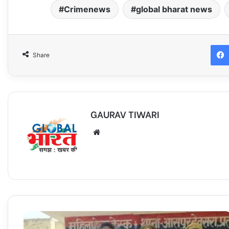
Crimenews
global bharat news
Share
GAURAV TIWARI
Website
थाना
आसपुर