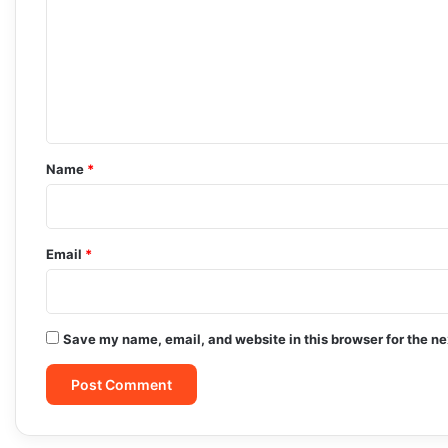
m
m
e
n
t
*
Name
*
Email
*
Save my name, email, and website in this browser for the n