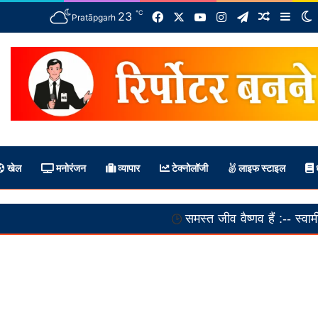
℃
Facebook
X
YouTube
Instagram
Telegram
23
Random A
Side
S
Pratāpgarh
खेल
मनोरंजन
व्यापार
टेक्नोलॉजी
लाइफ स्टाइल
ध
समस्त जीव वैष्णव हैं :-- स्वामी अनतांचार्य
अ