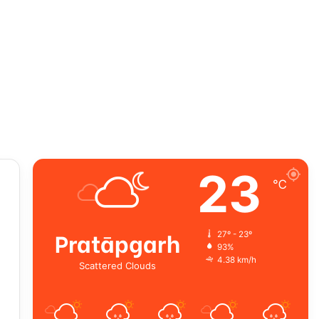
23
℃
Pratāpgarh
27º - 23º
93%
4.38 km/h
Scattered Clouds