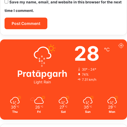
Save my name, email, and website in this browser for the next
time I comment.
28
℃
Pratāpgarh
30º - 24º
74%
7.31 km/h
Light Rain
30
26
27
30
29
℃
℃
℃
℃
℃
Thu
Fri
Sat
Sun
Mon