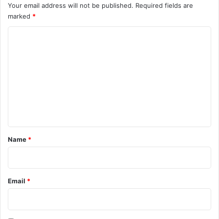
Your email address will not be published.
Required fields are
marked
*
C
o
m
m
e
n
t
*
Name
*
Email
*