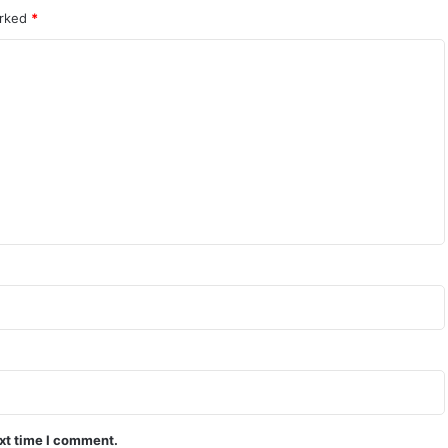
arked
*
ext time I comment.