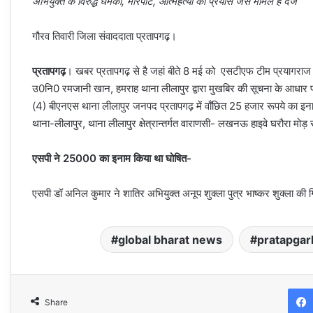
अभियुक्त के विरुद्ध धमकी, मारपीट, आत्महत्या का प्रयास जैसे मामले है दर्ज
गौरव तिवारी जिला संवाददाता प्रतापगढ़।
प्रतापगढ़
। खबर प्रतापगढ़ से है जहां बीते 8 मई को एसटीएफ टीम प्रयागराज
उ0नि0 रमजानी खान, हमराह थाना लीलापुर द्वारा मुखबिर की सूचना के 
(4) बीएनएस थाना लीलापुर जनपद प्रतापगढ़ में वाँछित 25 हजार रूपये का इनामि
थाना-लीलापुर, थाना लीलापुर क्षेत्रान्तर्गत वाराणसी- लखनऊ हाइवे घरौरा मोड़ 
एसपी ने 25000 का इनाम किया था घोषित-
एसपी डॉ अनिल कुमार ने शातिर अभियुक्त अनूप शुक्ला पुत्र भाष्कर शुक्ला की 
global bharat news
pratapga
Share