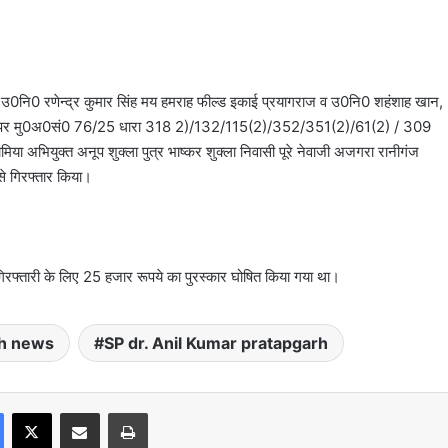
 उ0नि0 रणेन्द्र कुमार सिंह मय हमराह फील्ड इकाई प्रयागराज व उ0नि0 शहंशाह खान,
आधार पर मु0अ0सं0 76/25 धारा 318 2)/132/115(2)/352/351(2)/61(2) / 309
या अभियुक्त अनूप शुक्ला पुत्र भाष्कर शुक्ला निवासी पूरे नेवाजी अजगरा रानीगंज
से गिरफ्तार किया।
गिरफ्तारी के लिए 25 हजार रूपये का पुरस्कार घोषित किया गया था।
rh news
SP dr. Anil Kumar pratapgarh
Facebook
X
Share via Email
Print