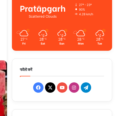
Pratāpgarh
27º - 23º
90%
4.28 km/h
Scattered Clouds
27
28
28
28
28
℃
℃
℃
℃
℃
Fri
Sat
Sun
Mon
Tue
फॉलो करें
Facebook
X
YouTube
Instagram
Telegram