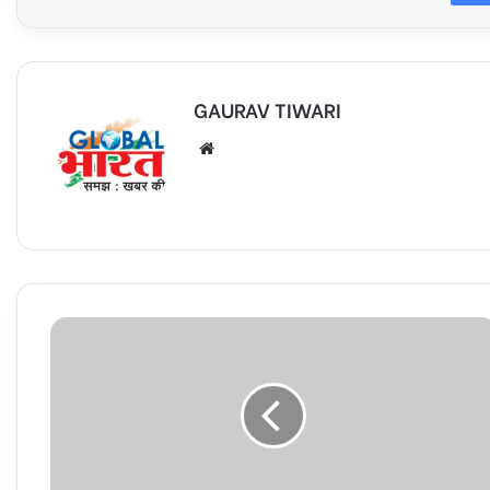
GAURAV TIWARI
Website
जिला
मजिस्ट्रेट
ने
8
व्यक्तियों
के
शस्त्र
लाइसेंस