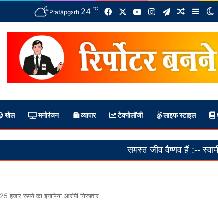
℃
Facebook
X
YouTube
Instagram
Telegram
24
Random A
Side
S
Pratāpgarh
खेल
मनोरंजन
व्यापार
टेक्नोलॉजी
लाइफ स्टाइल
ध
समस्त जीव वैष्णव हैं :-- स्वामी अनतांचार्य
अ
25 हजार रूपये का इनामिया आरोपी गिरफ्तार