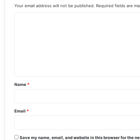
Your email address will not be published.
Required fields are m
C
o
m
m
e
n
t
*
Name
*
Email
*
Save my name, email, and website in this browser for the n