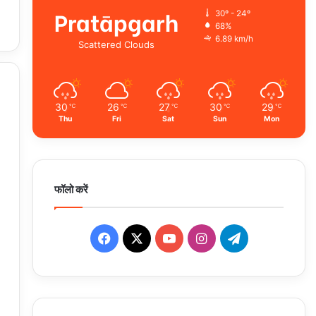
Pratāpgarh
30º - 24º
68%
6.89 km/h
Scattered Clouds
30
26
27
30
29
℃
℃
℃
℃
℃
Thu
Fri
Sat
Sun
Mon
फॉलो करें
Facebook
X
YouTube
Instagram
Telegram