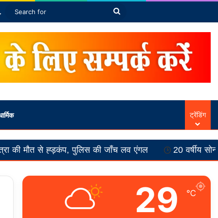
Article
ebar
Switch skin
Search
for
ार्मिक
ट्रेंडिंग
ह्ड़कंप, पुलिस की जाँच लव एंगल
20 वर्षीय सोनम की मौत से ह्ड़
29
℃