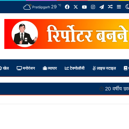
℃
Facebook
X
YouTube
Instagram
Telegram
29
Random 
Sid
Pratāpgarh
खेल
मनोरंजन
व्यापार
टेक्नोलॉजी
लाइफ स्टाइल
ध
20 वर्षीय छात्रा की मौत से 