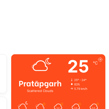
25
℃
Pratāpgarh
25º - 24º
83%
5.79 km/h
Scattered Clouds