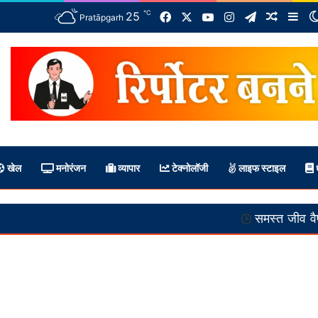
℃
Facebook
X
YouTube
Instagram
Telegram
25
Random 
Sid
Pratāpgarh
खेल
मनोरंजन
व्यापार
टेक्नोलॉजी
लाइफ स्टाइल
ध
समस्त जीव वैष्णव हैं :-- स्वाम