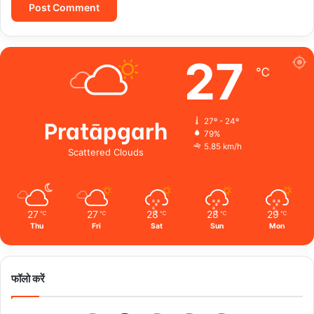
27
℃
Pratāpgarh
27º - 24º
79%
5.85 km/h
Scattered Clouds
27
27
28
28
29
℃
℃
℃
℃
℃
Thu
Fri
Sat
Sun
Mon
फॉलो करें