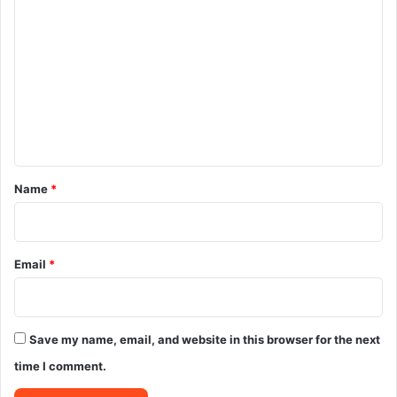
o
m
m
e
n
t
*
Name
*
Email
*
Save my name, email, and website in this browser for the next
time I comment.