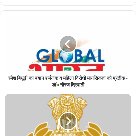
रमेश
बिधूड़ी
का
बयान
शर्मनाक
व
महिला
विरोधी
मानसिकता
रमेश बिधूड़ी का बयान शर्मनाक व महिला विरोधी मानसिकता को प्रतीक-
को
प्रतीक-
डॉ० नीरज त्रिपाठी
डॉ०
नीरज
महेशगंज
त्रिपाठी
पुलिस
को
चकमा
देकर
कस्टडी
से