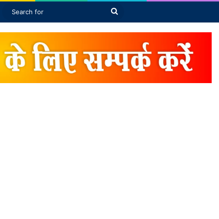
Article
bar
Switch skin
Search
for