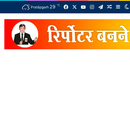
℃
Facebook
X
YouTube
Instagram
Telegram
29
Random 
Side
Pratāpgarh