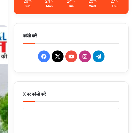
29
24
24
25
27
℃
℃
℃
℃
℃
Sun
Mon
Tue
Wed
Thu
फॉलो करें
Facebook
X
YouTube
Instagram
Telegram
X पर फॉलो करें