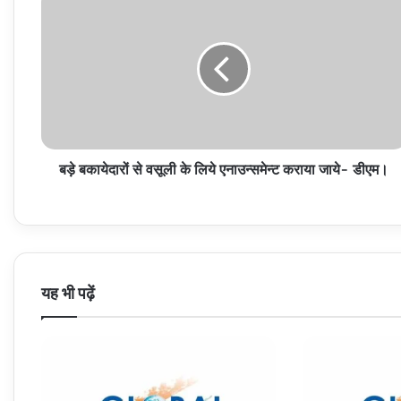
बकायेदारों
से
वसूली
के
लिये
एनाउन्समेन्ट
कराया
जाये-
बड़े बकायेदारों से वसूली के लिये एनाउन्समेन्ट कराया जाये- डीएम।
डीएम।
यह भी पढ़ें