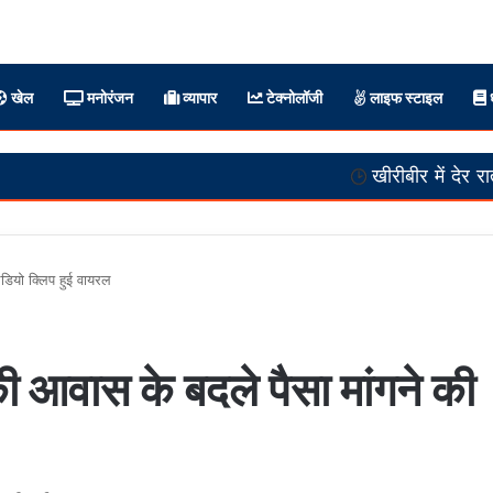
खेल
मनोरंजन
व्यापार
टेक्नोलॉजी
लाइफ स्टाइल
ध
खीरीबीर में देर रात तक चला भंडारा! ह
ऑडियो क्लिप हुई वायरल
की आवास के बदले पैसा मांगने की