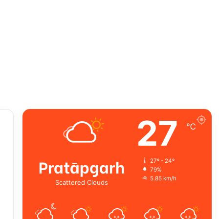
27
℃
Pratāpgarh
27º - 24º
79%
5.85 km/h
Scattered Clouds