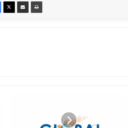
Facebook
X
Share via Email
Print
प्रतापगढ़
में
भीषण
सड़क
हादसा,
एक