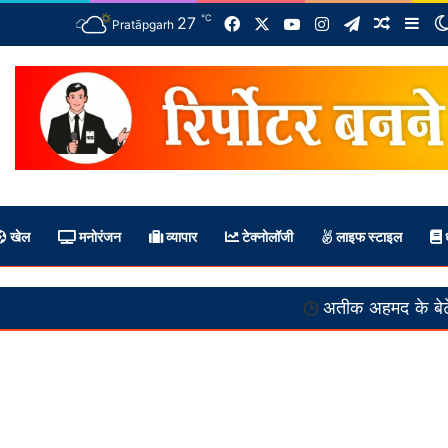
℃
Facebook
X
YouTube
Instagram
Telegram
27
Random 
Sid
Pratāpgarh
खेल
मनोरंजन
व्यापार
टेक्नोलॉजी
लाइफ स्टाइल
ध
अतीक अहमद के बेटे समेत दो की सड़क 