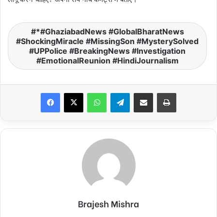
*#GhaziabadNews #GlobalBharatNews
#ShockingMiracle #MissingSon #MysterySolved
#UPPolice #BreakingNews #Investigation
#EmotionalReunion #HindiJournalism
Facebook
X
WhatsApp
Telegram
Share via Email
Print
Brajesh Mishra