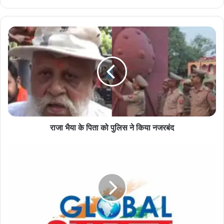
राजा
भैया
के
पिता
को
पुलिस
ने
किया
नजरबंद
राजा भैया के पिता को पुलिस ने किया नजरबंद
उत्तर
प्रदेश
प्रधानाचार्य
परिषद
की
मण्डलीय
कार्यकारिणी
और