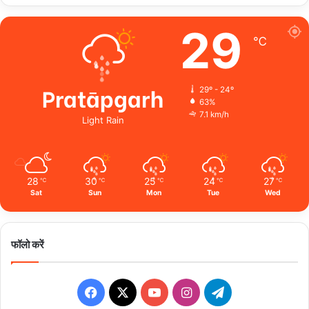
29
℃
Pratāpgarh
29º - 24º
63%
7.1 km/h
Light Rain
28
30
25
24
27
℃
℃
℃
℃
℃
Sat
Sun
Mon
Tue
Wed
फॉलो करें
Facebook
X
YouTube
Instagram
Telegram