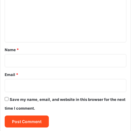
m
m
e
n
t
*
Name
*
Email
*
Save my name, email, and website in this browser for the next
time I comment.