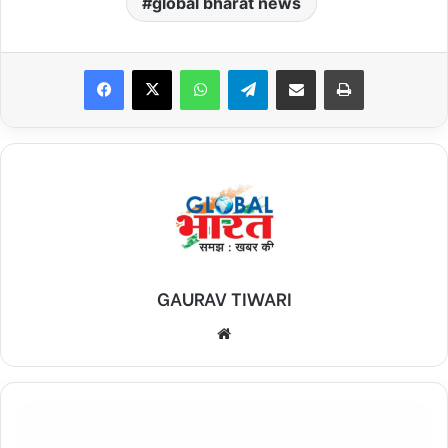
global bharat news
Facebook
X
WhatsApp
Telegram
Share via Email
Print
GAURAV TIWARI
Website
पूज्य
करपात्री