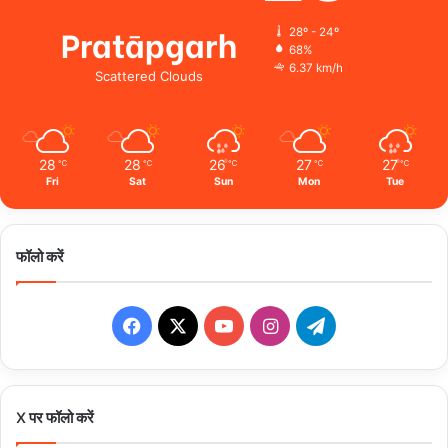
Pratāpgarh
28º - 24º
68%
6.37 km/h
Scattered Clouds
28
28
26
27
27
℃
℃
℃
℃
℃
Fri
Sat
Sun
Mon
Tue
फॉलो करें
Facebook
X
YouTube
Instagram
Telegram
X पर फॉलो करें