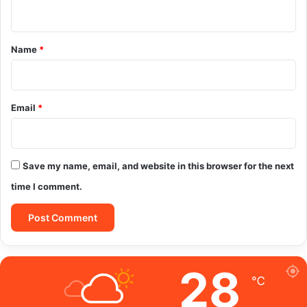
n
t
*
Name
*
Email
*
Save my name, email, and website in this browser for the next
time I comment.
28
℃