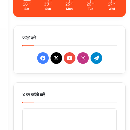
28
30
25
26
27
℃
℃
℃
℃
℃
Sat
Sun
Mon
Tue
Wed
फॉलो करें
Facebook
X
YouTube
Instagram
Telegram
X पर फॉलो करें