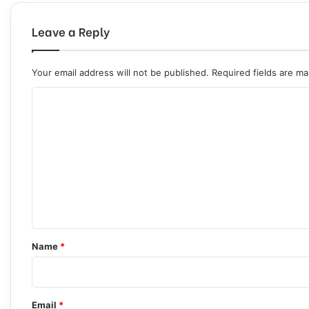
Leave a Reply
Your email address will not be published.
Required fields are m
C
o
m
m
e
n
t
*
Name
*
Email
*