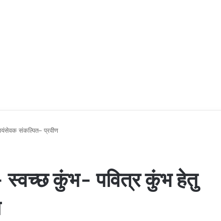
स्वयंसेवक संकल्पित– प्रवीण
स्वच्छ कुंभ- पवित्र कुंभ हेतु
ण