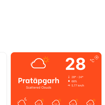
28
℃
Pratāpgarh
28º - 24º
68%
5.77 km/h
Scattered Clouds