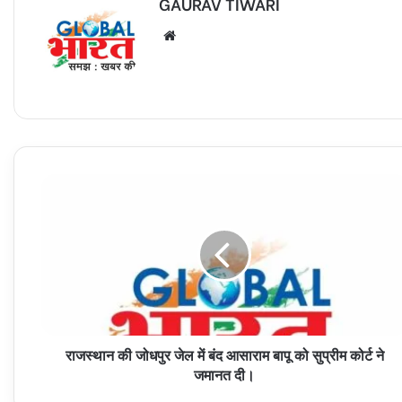
GAURAV TIWARI
Website
राजस्थान
की
जोधपुर
जेल
में
बंद
आसाराम
बापू
को
राजस्थान की जोधपुर जेल में बंद आसाराम बापू को सुप्रीम कोर्ट ने
सुप्रीम
कोर्ट
जमानत दी।
ने