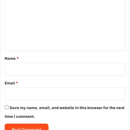
o
m
m
e
n
t
*
Name
*
Email
*
Save my name, email, and website in this browser for the next
time I comment.