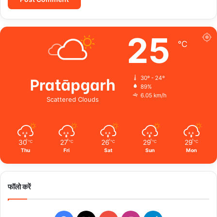
25
℃
Pratāpgarh
30º - 24º
89%
6.05 km/h
Scattered Clouds
30
27
26
29
29
℃
℃
℃
℃
℃
Thu
Fri
Sat
Sun
Mon
फॉलो करें