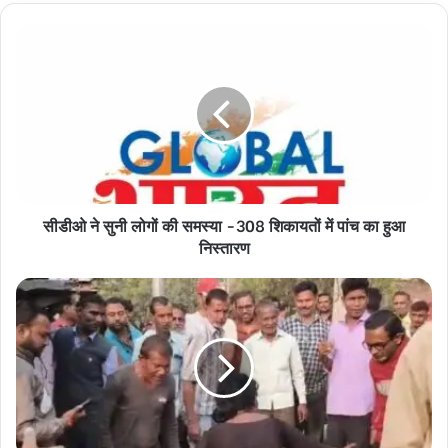
सीडीओ
ने
सुनी
लोगों
की
समस्या
-308
शिकायतों
में
सीडीओ ने सुनी लोगों की समस्या -308 शिकायतों में पांच का हुआ
पांच
का
निस्तारण
हुआ
निस्तारण
बीच
चौराहे
पर
महिला
ने
प्रेमी
के
साथ