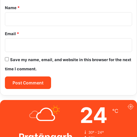
*
Name
*
Email
*
Save my name, email, and website in this browser for the next
time I comment.
24
℃
Pratāpgarh
30º - 24º