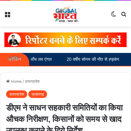
Menu
Switch
Se
ब्रेकिंग
पुलिस की जाँच लव एंगल
20 वर्षीय सोनम की मौत से ह्ड़कंप
विधान पर
Home
/
उत्तरप्रदेश
उत्तरप्रदेश
प्रतापगढ़
डीएम ने साधन सहकारी समितियों का किया
औचक निरीक्षण, किसानों को समय से खाद
उपलब्ध कराने के दिये निर्देश