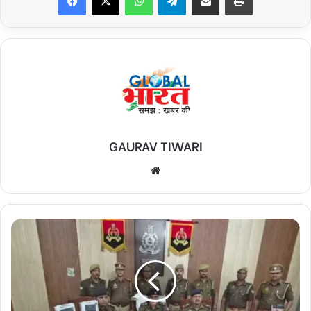
GAURAV TIWARI
Website
जेल
में
बंद
माफिया
चला
रहा