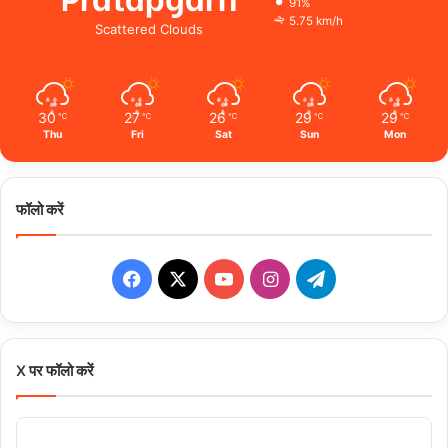
91%
5.75 km/h
Scattered Clouds
30
27
26
29
29
℃
℃
℃
℃
℃
Thu
Fri
Sat
Sun
Mon
फॉलो करें
Facebook
X
YouTube
Instagram
Telegram
X पर फॉलो करें