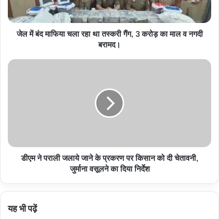
था
तस्करी
गैंग,
जेल में बंद माफिया चला रहा था तस्करी गैंग, 3 करोड़ का माल व नगदी
3
करोड़
बरामद।
का
माल
डीएम
व
ने
नगदी
पराली
बरामद।
जलाये
जाने
के
प्रकरण
पर
किसान
डीएम ने पराली जलाये जाने के प्रकरण पर किसान को दी चेतावनी,
को
दी
जुर्माना वसूलने का दिया निर्देश
चेतावनी,
जुर्माना
वसूलने
यह भी पढ़ें
का
दिया