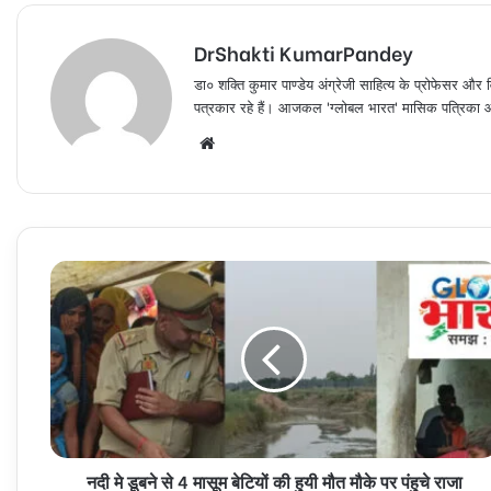
DrShakti KumarPandey
डा० शक्ति कुमार पाण्डेय अंग्रेजी साहित्य के प्रोफेसर और व
पत्रकार रहे हैं। आजकल 'ग्लोबल भारत' मासिक पत्रिका और 
Website
नदी
मे
डूबने
से
4
मासूम
बेटियों
की
हुयी
नदी मे डूबने से 4 मासूम बेटियों की हुयी मौत मौके पर पंहुचे राजा
मौत