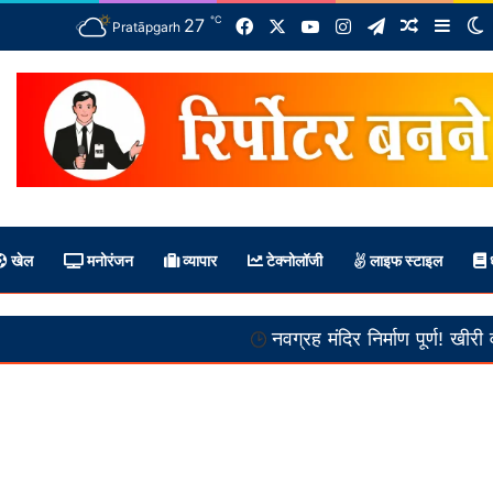
℃
Facebook
X
YouTube
Instagram
Telegram
27
Random A
Side
S
Pratāpgarh
खेल
मनोरंजन
व्यापार
टेक्नोलॉजी
लाइफ स्टाइल
ध
नवग्रह मंदिर निर्माण पूर्ण! खीरी वीर में भंडारा आ