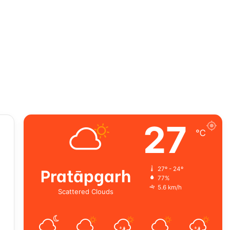
27
℃
Pratāpgarh
27º - 24º
77%
5.6 km/h
Scattered Clouds