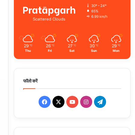
Pratāpgarh
30º - 24º
65%
6.99 km/h
Scattered Clouds
29
26
27
30
29
℃
℃
℃
℃
℃
Thu
Fri
Sat
Sun
Mon
फॉलो करें
Facebook
X
YouTube
Instagram
Telegram