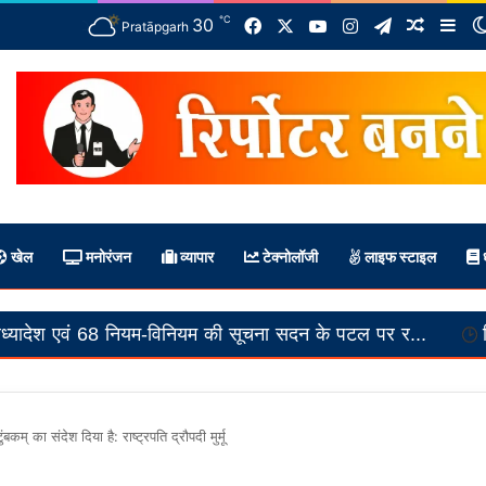
℃
Facebook
X
YouTube
Instagram
Telegram
30
Random 
Sid
Pratāpgarh
खेल
मनोरंजन
व्यापार
टेक्नोलॉजी
लाइफ स्टाइल
ध
ियम-विनियम की सूचना सदन के पटल पर र...
जिला मजिस्ट्रेट अभि
म् का संदेश दिया है: राष्ट्रपति द्रौपदी मुर्मू