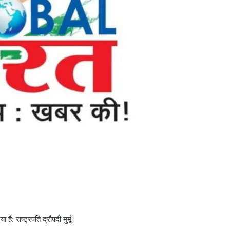
ै: राष्ट्रपति द्रौपदी मुर्मू