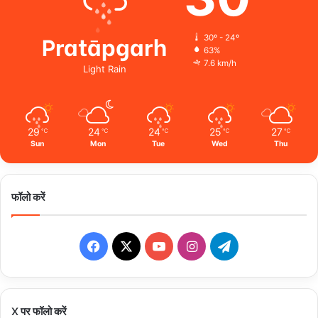
Pratāpgarh
30º - 24º
63%
7.6 km/h
Light Rain
29
24
24
25
27
℃
℃
℃
℃
℃
Sun
Mon
Tue
Wed
Thu
फॉलो करें
Facebook
X
YouTube
Instagram
Telegram
X पर फॉलो करें