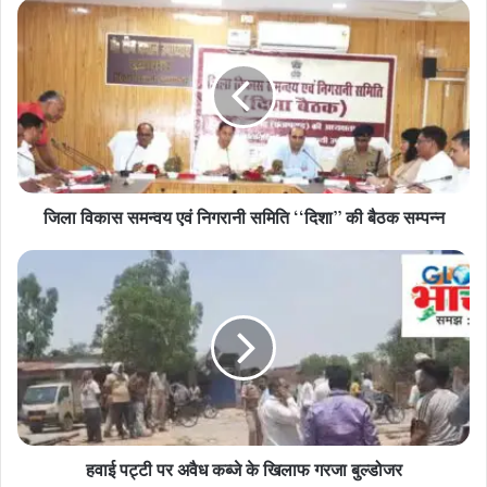
जिला
विकास
समन्वय
एवं
निगरानी
समिति
‘‘दिशा’’
की
बैठक
जिला विकास समन्वय एवं निगरानी समिति ‘‘दिशा’’ की बैठक सम्पन्न
सम्पन्न
हवाई
पट्टी
पर
अवैध
कब्जे
के
खिलाफ
गरजा
बुल्डोजर
हवाई पट्टी पर अवैध कब्जे के खिलाफ गरजा बुल्डोजर