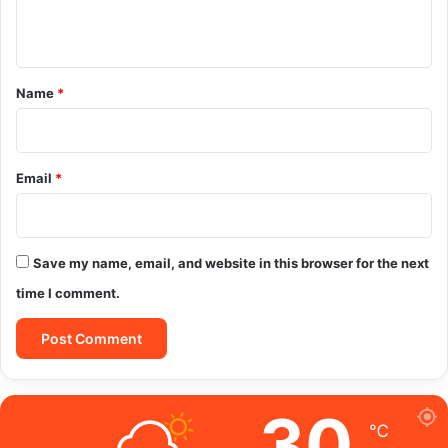
n
t
*
Name
*
Email
*
Save my name, email, and website in this browser for the next
time I comment.
30
℃