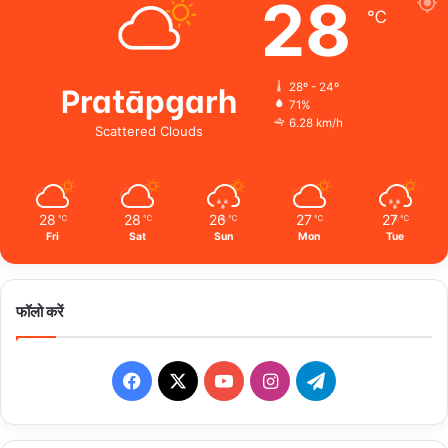
28
℃
Pratāpgarh
28º - 24º
71%
6.28 km/h
Scattered Clouds
28
28
26
27
27
℃
℃
℃
℃
℃
Fri
Sat
Sun
Mon
Tue
फॉलो करें
Facebook
X
YouTube
Instagram
Telegram