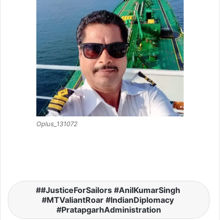
Oplus_131072
#JusticeForSailors ​#AnilKumarSingh ​
#MTValiantRoar ​#IndianDiplomacy ​
#PratapgarhAdministration