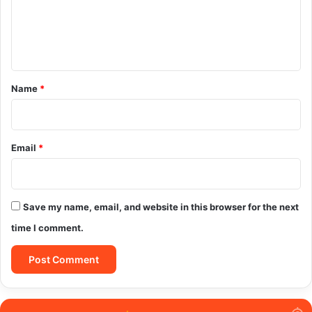
m
e
n
t
*
Name
*
Email
*
Save my name, email, and website in this browser for the next
time I comment.