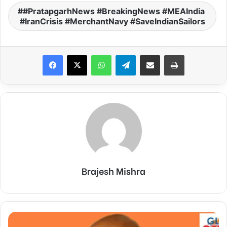
​#PratapgarhNews ​#BreakingNews ​#MEAIndia ​
#IranCrisis ​#MerchantNavy ​#SaveIndianSailors
Facebook
X
WhatsApp
Telegram
Share via Email
Print
Brajesh Mishra
डेरवा
में