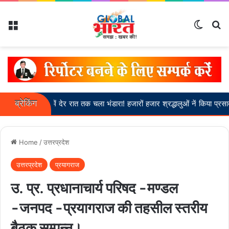
Menu
Switch
Se
ब्रेकिंग
ीरीबीर में देर रात तक चला भंडारा! हजारों हजार श्रद्धालुओं नें किया प्रसाद ग्रहण।
Home
/
उत्तरप्रदेश
उत्तरप्रदेश
प्रयागराज
उ. प्र. प्रधानाचार्य परिषद -मण्डल
-जनपद -प्रयागराज की तहसील स्तरीय
बैठक सम्पन्न।