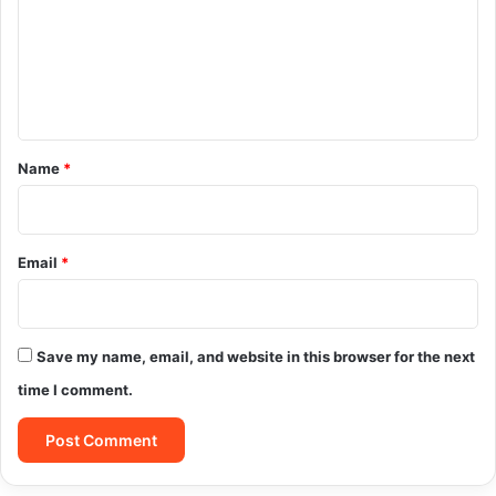
m
e
n
t
*
Name
*
Email
*
Save my name, email, and website in this browser for the next
time I comment.