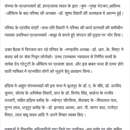
संस्था के प्रधानाचार्य डॉ. हरप्रकास यादव के द्वारा -पुष्प -गुच्छ भेटकर,आतिथ्य
-औचित्य के बाद परिषद की अध्यक्षा -डॉ. सुष्मा तिवारी की अध्यछता मे आरम्भ हुई।
परिषद के प्रांतीय मंत्री -सभा पति तिवारी ने परिषद की कार्य प्रणाली की समीचीन
व्याख्या उपस्थित प्रधानाचार्य -समूह से करते हुऐ संगठन की दृढ़ता पर जोर दिया।
उक्त बैठक मे सिरकत कर रहे परिषद के -मण्डलीय अध्यक्ष -डॉ. आर. के. मिश्र ने
बासठ वर्ष पर सेवा निवृत लोगोको- उच्च /उच्चतम न्यायलय से निर्णित तथ्यों के
सापेक्ष देय ग्रेटुटी के औचित्य पर प्रकाश डाला. और इस बाबत जल्द ही दायर होने
वाली याचिका मे प्रभावित लोगो को जुड़ने हेतु आवाहन किया।
हंडिया मे आहूत संस्थाध्यछो की इस सभा मे फूलपुर के डॉ. ए. के चौवे, डॉ. अरविद
कुमार, सोरांव के अभिषेक तिवारी, वारा के डॉ. विनोद सिंह, कर्छना के राजीव
दरवारी, सहित हड़िया ब्लॉक् के -महेन्द्र चौरसिया, सैदाबाद के -शिवलाल पाल,
मुन्ना लाल, धनूपुर ब्लॉक् के -डॉ. इरसाद आलम, आर. पी. सागर वाल, राजेंद्र
मिश्र, लाल बाबू यादव आदि ने अपने विचार ब्यक्त किए।
वक्ताओं ने विभागीय अधिकारियो द्वारा किये गए उत्पीड़न -मय वर्ताव पर खेद सहित