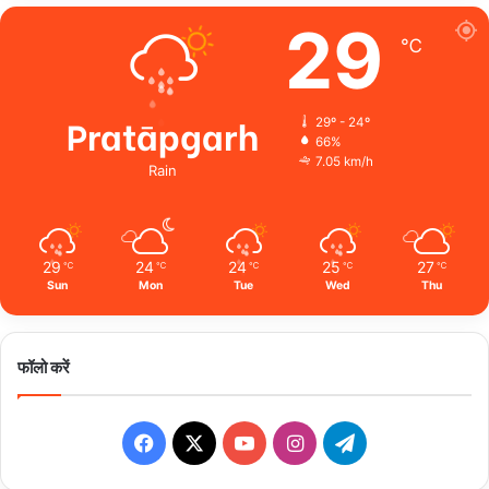
29
℃
Pratāpgarh
29º - 24º
66%
7.05 km/h
Rain
29
24
24
25
27
℃
℃
℃
℃
℃
Sun
Mon
Tue
Wed
Thu
फॉलो करें
Facebook
X
YouTube
Instagram
Telegram