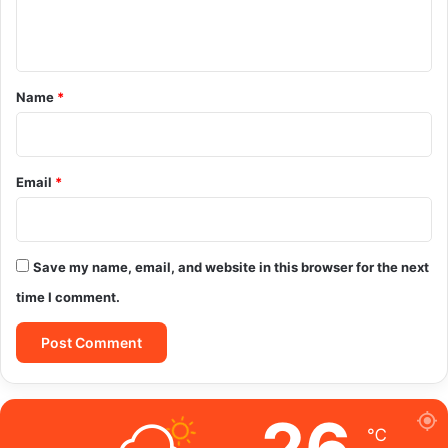
e
n
t
*
Name
*
Email
*
Save my name, email, and website in this browser for the next
time I comment.
℃