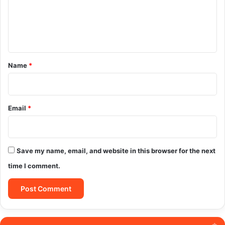
m
e
n
t
*
Name
*
Email
*
Save my name, email, and website in this browser for the next
time I comment.