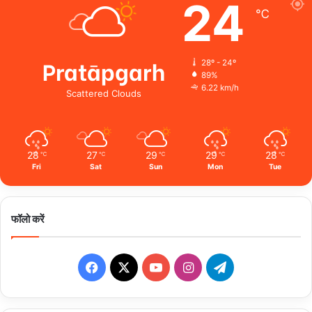
24
℃
Pratāpgarh
28º - 24º
89%
6.22 km/h
Scattered Clouds
28
27
29
29
28
℃
℃
℃
℃
℃
Fri
Sat
Sun
Mon
Tue
फॉलो करें
Facebook
X
YouTube
Instagram
Telegram