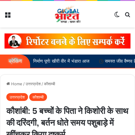
Menu
Switch
Se
ब्रेकिंग
ह मंदिर निर्माण पूर्ण! खीरी वीर में भंडारा आज
समस्त जीव वैष्णव हैं :-- स्वामी अ
Home
/
उत्तरप्रदेश
/
कौशाम्बी
उत्तरप्रदेश
कौशाम्बी
कौशांबी: 5 बच्चों के पिता ने किशोरी के साथ
की दरिंदगी, बर्तन धोते समय पशुबाड़े में
खींचकर किया दुष्कर्म