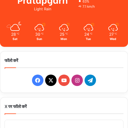
63%
7.1 km/h
Light Rain
28
30
25
24
27
℃
℃
℃
℃
℃
Sat
Sun
Mon
Tue
Wed
फॉलो करें
Facebook
X
YouTube
Instagram
Telegram
X पर फॉलो करें