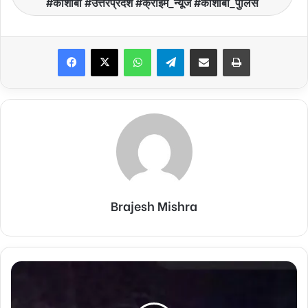
#कौशांबी #उत्तरप्रदेश #क्राइम_न्यूज #कौशांबी_पुलिस
Facebook
X
WhatsApp
Telegram
Share via Email
Print
Brajesh Mishra
बहराइच:
सुजौली
में