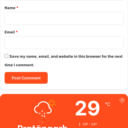
*
Name
*
Email
*
Save my name, email, and website in this browser for the next
time I comment.
29
℃
Pratāpgarh
29º - 24º