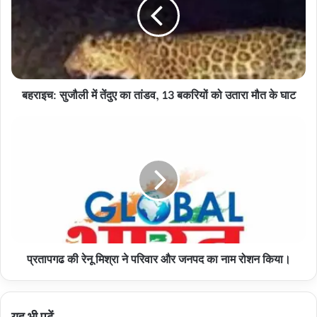
तेंदुए
का
तांडव,
13
बकरियों
को
बहराइच: सुजौली में तेंदुए का तांडव, 13 बकरियों को उतारा मौत के घाट
उतारा
मौत
के
प्रतापगढ
घाट
की
रेनू
मिश्रा
ने
परिवार
और
जनपद
का
प्रतापगढ की रेनू मिश्रा ने परिवार और जनपद का नाम रोशन किया।
नाम
रोशन
किया।
यह भी पढ़ें