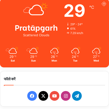
29
℃
Pratāpgarh
29º - 24º
61%
7.29 km/h
Scattered Clouds
29
29
26
24
27
℃
℃
℃
℃
℃
Sat
Sun
Mon
Tue
Wed
फॉलो करें
Facebook
X
YouTube
Instagram
Telegram