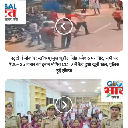
पट्टी
गोलीकांड:
ब्लॉक
प्रमुख
सुशील
सिंह
समेत
6
पर
पट्टी गोलीकांड: ब्लॉक प्रमुख सुशील सिंह समेत 6 पर FIR, सभी पर
FIR,
सभी
₹25-25 हजार का इनाम घोषित CCTV में कैद हुआ खूनी खेल, पुलिस
पर
हुई एक्टिव
₹25-
25
कृपालु
हजार
महिला
का
महाविद्यालय
इनाम
में
घोषित
आयोजित
CCTV
हुई
में
पुलिस
कैद
की