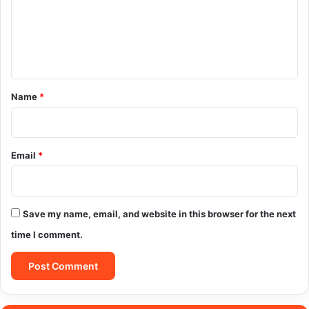
m
e
n
t
*
Name
*
Email
*
Save my name, email, and website in this browser for the next
time I comment.