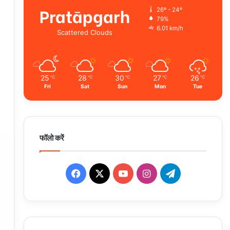
Pratāpgarh
26º - 24º
79%
6.01 km/h
Scattered Clouds
25
28
30
27
26
℃
℃
℃
℃
℃
Fri
Sat
Sun
Mon
Tue
फॉलो करें
Facebook
X
YouTube
Instagram
Telegram