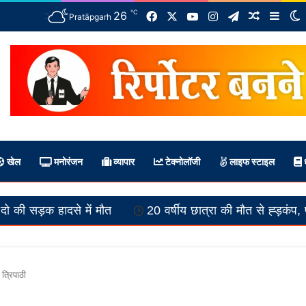
℃
Facebook
X
YouTube
Instagram
Telegram
26
Random A
Side
S
Pratāpgarh
खेल
मनोरंजन
व्यापार
टेक्नोलॉजी
लाइफ स्टाइल
ध
 में मौत
20 वर्षीय छात्रा की मौत से ह्ड़कंप, पुलिस की जाँच 
र त्रिपाठी