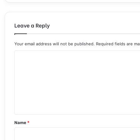
Leave a Reply
Your email address will not be published.
Required fields are m
C
o
m
m
e
n
t
*
Name
*