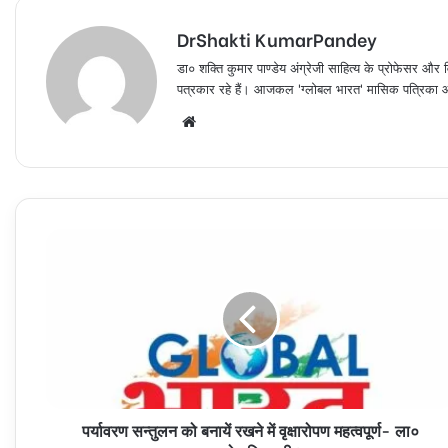
DrShakti KumarPandey
डा० शक्ति कुमार पाण्डेय अंग्रेजी साहित्य के प्रोफेसर और व
पत्रकार रहे हैं। आजकल 'ग्लोबल भारत' मासिक पत्रिका और 
Website
पर्यावरण
सन्तुलन
को
बनायें
रखने
में
वृक्षारोपण
महत्वपूर्ण-
ला०
पर्यावरण सन्तुलन को बनायें रखने में वृक्षारोपण महत्वपूर्ण- ला०
आशुतोष
त्रिपाठी।