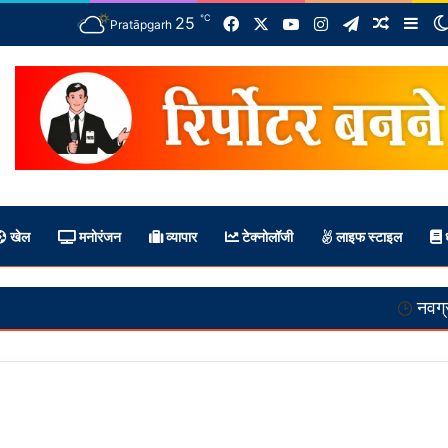
℃
Facebook
X
YouTube
Instagram
Telegram
25
Random 
Sid
Pratāpgarh
खेल
मनोरंजन
व्यापार
टेक्नोलॉजी
लाइफ स्टाइल
ध
नवग्रह मंदिर निर्मा