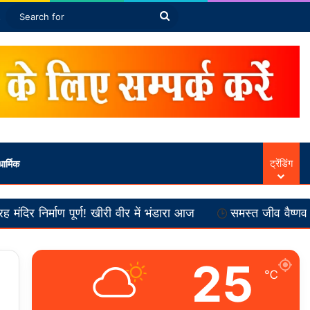
Article
ebar
Switch skin
Search
for
ार्मिक
ट्रेंडिंग
ण पूर्ण! खीरी वीर में भंडारा आज
समस्त जीव वैष्णव हैं :-- स्वामी अ
25
℃