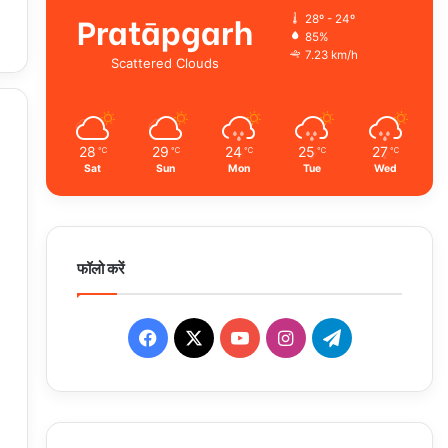
Pratāpgarh
28º - 24º
85%
7.23 km/h
Scattered Clouds
28
29
24
25
27
℃
℃
℃
℃
℃
Sat
Sun
Mon
Tue
Wed
फॉलो करें
Facebook
X
YouTube
Instagram
Telegram