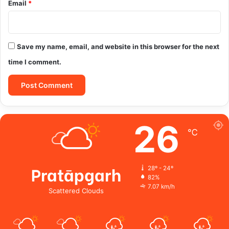
Email
*
Save my name, email, and website in this browser for the next
time I comment.
26
℃
Pratāpgarh
28º - 24º
82%
7.07 km/h
Scattered Clouds