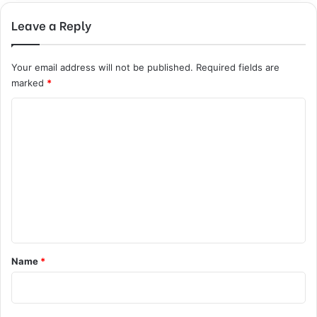
Leave a Reply
Your email address will not be published.
Required fields are
marked
*
C
o
m
m
e
n
t
*
Name
*