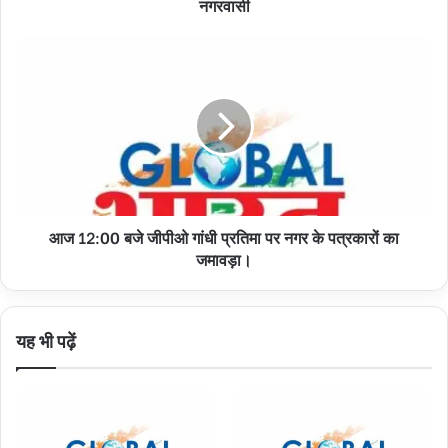
सकते
नगरवासी
हैं
सैकड़ों
आज
नगरवासी
12:00
बजे
जीपीओ
गांधी
प्रतिमा
पर
नगर
के
आज 12:00 बजे जीपीओ गांधी प्रतिमा पर नगर के पत्रकारों का
पत्रकारों
का
जमावड़ा।
जमावड़ा।
यह भी पढ़ें