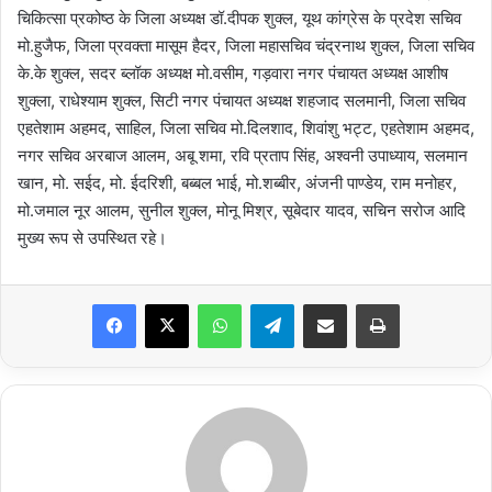
चिकित्सा प्रकोष्ठ के जिला अध्यक्ष डॉ.दीपक शुक्ल, यूथ कांग्रेस के प्रदेश सचिव
मो.हुजैफ, जिला प्रवक्ता मासूम हैदर, जिला महासचिव चंद्रनाथ शुक्ल, जिला सचिव
के.के शुक्ल, सदर ब्लॉक अध्यक्ष मो.वसीम, गड़वारा नगर पंचायत अध्यक्ष आशीष
शुक्ला, राधेश्याम शुक्ल, सिटी नगर पंचायत अध्यक्ष शहजाद सलमानी, जिला सचिव
एहतेशाम अहमद, साहिल, जिला सचिव मो.दिलशाद, शिवांशु भट्ट, एहतेशाम अहमद,
नगर सचिव अरबाज आलम, अबू शमा, रवि प्रताप सिंह, अश्वनी उपाध्याय, सलमान
खान, मो. सईद, मो. ईदरिशी, बब्बल भाई, मो.शब्बीर, अंजनी पाण्डेय, राम मनोहर,
मो.जमाल नूर आलम, सुनील शुक्ल, मोनू मिश्र, सूबेदार यादव, सचिन सरोज आदि
मुख्य रूप से उपस्थित रहे।
Facebook
X
WhatsApp
Telegram
Share via Email
Print